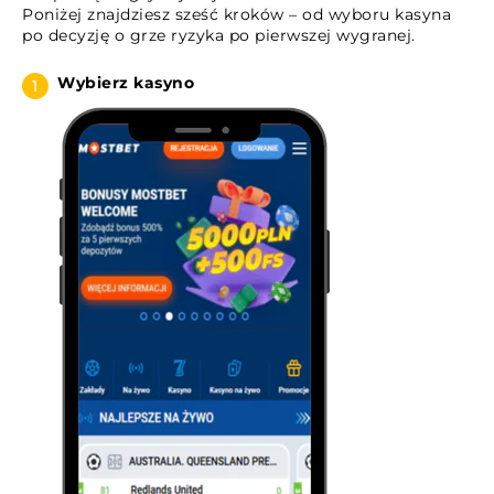
Poniżej znajdziesz sześć kroków – od wyboru kasyna
po decyzję o grze ryzyka po pierwszej wygranej.
Wybierz kasyno