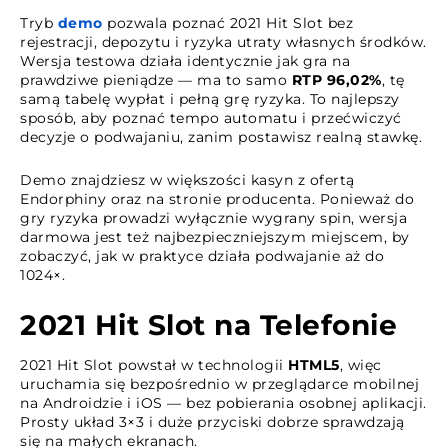
Tryb
demo
pozwala poznać 2021 Hit Slot bez
rejestracji, depozytu i ryzyka utraty własnych środków.
Wersja testowa działa identycznie jak gra na
prawdziwe pieniądze — ma to samo
RTP 96,02%
, tę
samą tabelę wypłat i pełną grę ryzyka. To najlepszy
sposób, aby poznać tempo automatu i przećwiczyć
decyzje o podwajaniu, zanim postawisz realną stawkę.
Demo znajdziesz w większości kasyn z ofertą
Endorphiny oraz na stronie producenta. Ponieważ do
gry ryzyka prowadzi wyłącznie wygrany spin, wersja
darmowa jest też najbezpieczniejszym miejscem, by
zobaczyć, jak w praktyce działa podwajanie aż do
1024×.
2021 Hit Slot na Telefonie
2021 Hit Slot powstał w technologii
HTML5
, więc
uruchamia się bezpośrednio w przeglądarce mobilnej
na Androidzie i iOS — bez pobierania osobnej aplikacji.
Prosty układ 3×3 i duże przyciski dobrze sprawdzają
się na małych ekranach.