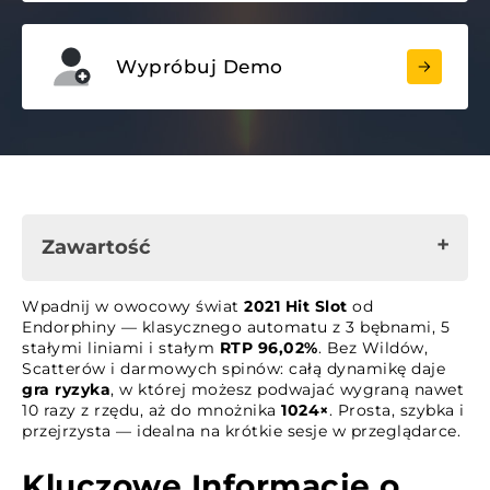
Wypróbuj Demo
Zawartość
Kluczowe Informacje o 2021 Hit Slot
Wpadnij w owocowy świat
2021 Hit Slot
od
Endorphiny — klasycznego automatu z 3 bębnami, 5
RTP i Zmienność Automatu
stałymi liniami i stałym
RTP 96,02%
. Bez Wildów,
Gdzie Zagrać w 2021 Hit Slot
Scatterów i darmowych spinów: całą dynamikę daje
gra ryzyka
, w której możesz podwajać wygraną nawet
Jak Grać w 2021 Hit Slot
10 razy z rzędu, aż do mnożnika
1024×
. Prosta, szybka i
przejrzysta — idealna na krótkie sesje w przeglądarce.
Gra Ryzyka – Jedyna Funkcja Specjalna
Symbole i Tabela Wypłat
Kluczowe Informacje o