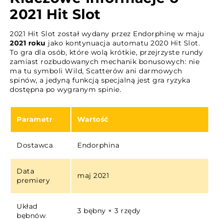
2021 Hit Slot Demo – Zagraj za Darmo
2021 Hit Slot
2021 Hit Slot na Telefonie
2021 Hit Slot został wydany przez Endorphinę w maju
2021 Hit Slot na Tle Serii Hit Slot
2021 roku
jako kontynuacja automatu 2020 Hit Slot.
Strategia i Odpowiedzialna Gra
To gra dla osób, które wolą krótkie, przejrzyste rundy
zamiast rozbudowanych mechanik bonusowych: nie
ma tu symboli Wild, Scatterów ani darmowych
spinów, a jedyną funkcją specjalną jest gra ryzyka
dostępna po wygranym spinie.
Parametr
Wartość
Dostawca
Endorphina
Data
maj 2021
premiery
Układ
3 bębny × 3 rzędy
bębnów