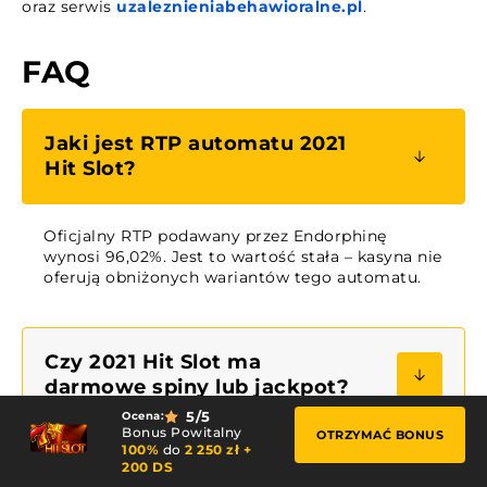
oraz serwis
uzaleznieniabehawioralne.pl
.
FAQ
Jaki jest RTP automatu 2021
Hit Slot?
Oficjalny RTP podawany przez Endorphinę
wynosi 96,02%. Jest to wartość stała – kasyna nie
oferują obniżonych wariantów tego automatu.
Czy 2021 Hit Slot ma
darmowe spiny lub jackpot?
5
/5
Ocena:
Bonus Powitalny
OTRZYMAĆ BONUS
100%
do
2 250 zł +
200 DS
Czy mogę zagrać w 2021 Hit