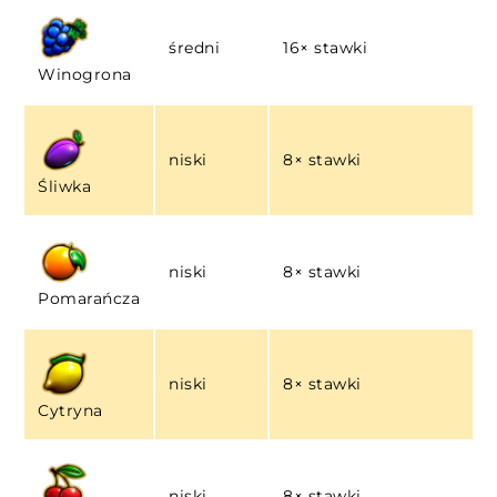
średni
16× stawki
Winogrona
niski
8× stawki
Śliwka
niski
8× stawki
Pomarańcza
niski
8× stawki
Cytryna
niski
8× stawki