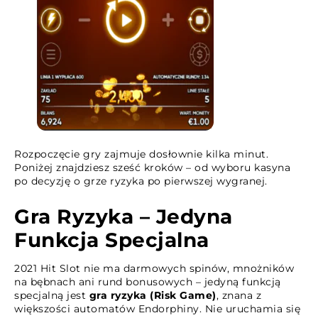
Rozpoczęcie gry zajmuje dosłownie kilka minut.
Poniżej znajdziesz sześć kroków – od wyboru kasyna
po decyzję o grze ryzyka po pierwszej wygranej.
Gra Ryzyka – Jedyna
Funkcja Specjalna
2021 Hit Slot nie ma darmowych spinów, mnożników
na bębnach ani rund bonusowych – jedyną funkcją
specjalną jest
gra ryzyka (Risk Game)
, znana z
większości automatów Endorphiny. Nie uruchamia się