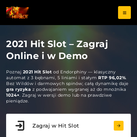
2021 Hit Slot – Zagraj
Online i w Demo
Poznaj
2021 Hit Slot
od Endorphiny — klasyczny
automat z 3 bębnami, 5 liniami i stałym
RTP 96,02%
.
Bez Wildów i darmowych spinów; całą dynamikę daje
gra ryzyka
z podwajaniem wygranej aż do mnożnika
1024×
. Zagraj w wersji demo lub na prawdziwe
pieniądze.
Zagraj w Hit Slot